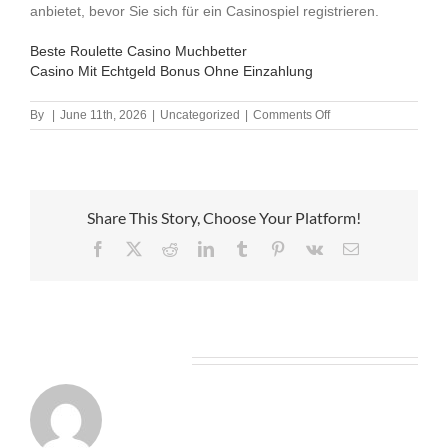
anbietet, bevor Sie sich für ein Casinospiel registrieren.
Beste Roulette Casino Muchbetter
Casino Mit Echtgeld Bonus Ohne Einzahlung
on
By
|
June 11th, 2026
|
Uncategorized
|
Comments Off
Casino
25
Euro
Skrill
Share This Story, Choose Your Platform!
Facebook
X
Reddit
LinkedIn
Tumblr
Pinterest
Vk
Email
About the Author: