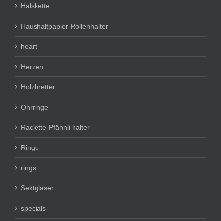
Halskette
Haushaltpapier-Rollenhalter
heart
Herzen
Holzbretter
Ohrringe
Raclette-Pfännli halter
Ringe
rings
Sektgläser
specials