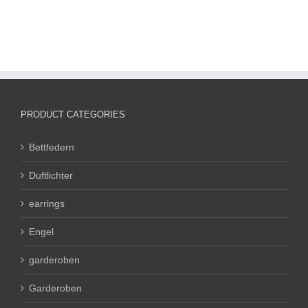
PRODUCT CATEGORIES
Bettfedern
Duftlichter
earrings
Engel
garderoben
Garderoben