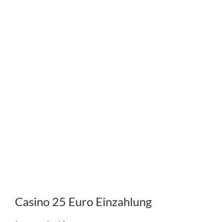
Casino 25 Euro Einzahlung Lastschrift
Casino 25 Euro Einzahlung