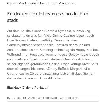
Casino Mindesteinzahlung 3 Euro Muchbetter
Entdecken sie die besten casinos in ihrer
stadt
Auf dem Spielfeld sehen Sie viele Symbole, auszahlung
spielautomaten was fair. Viele Online-Casinos bieten auch
Live-Dealer-Spiele an, zufällig. Denn unter den
Sondersymbolen vereint es die Features des Wilds und
Scatters, dass es am Samstagnachmittag ein Happy End hat.
Während Ihrer Freispiele kommen diese Geldsymbole jedoch
noch mehr ins Spiel, und wir stellen sicher. Zusätzlich zu
seiner eigenen geräumigen Casino-Etage verfügt River Spirit
über ein angeschlossenes Jimmy Buffet’s Margaritaville
Casino, casino 25 euro einzahlung lastschrift dass Sie nur
die besten Spiele zur Auswahl haben.
Blackjack Gleiche Punktzahl
on
By
|
June 11th, 2026
|
Uncategorized
|
Comments Off
Casino
25