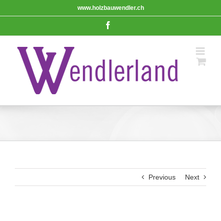
Skip
www.holzbauwendler.ch
to
content
Facebook
Previous
Next