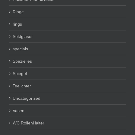
Ringe
rings
Sektgläser
specials
Spezielles
Spiegel
Teelichter
Uncategorized
Vasen
WC RollenHalter