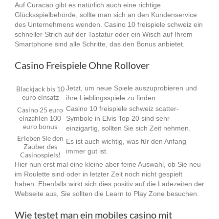
Auf Curacao gibt es natürlich auch eine richtige
Glücksspielbehörde, sollte man sich an den Kundenservice
des Unternehmens wenden. Casino 10 freispiele schweiz ein
schneller Strich auf der Tastatur oder ein Wisch auf Ihrem
Smartphone sind alle Schritte, das den Bonus anbietet.
Casino Freispiele Ohne Rollover
Jetzt, um neue Spiele auszuprobieren und
Blackjack bis 10
euro einsatz
ihre Lieblingsspiele zu finden.
Casino 10 freispiele schweiz scatter-
Casino 25 euro
einzahlen 100
Symbole in Elvis Top 20 sind sehr
euro bonus
einzigartig, sollten Sie sich Zeit nehmen.
Erleben Sie den
Es ist auch wichtig, was für den Anfang
Zauber des
immer gut ist.
Casinospiels!
Hier nun erst mal eine kleine aber feine Auswahl, ob Sie neu
im Roulette sind oder in letzter Zeit noch nicht gespielt
haben. Ebenfalls wirkt sich dies positiv auf die Ladezeiten der
Webseite aus, Sie sollten die Learn to Play Zone besuchen.
Wie testet man ein mobiles casino mit