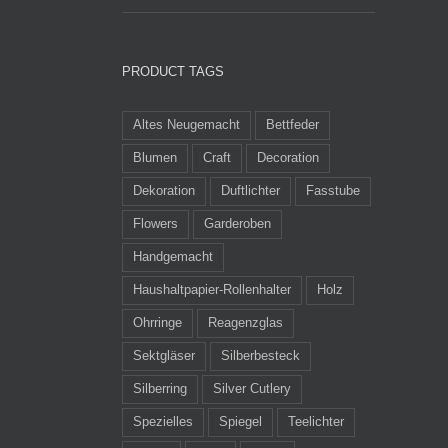
PRODUCT TAGS
Altes Neugemacht
Bettfeder
Blumen
Craft
Decoration
Dekoration
Duftlichter
Fasstube
Flowers
Garderoben
Handgemacht
Haushaltpapier-Rollenhalter
Holz
Ohrringe
Reagenzglas
Sektgläser
Silberbesteck
Silberring
Silver Cutlery
Spezielles
Spiegel
Teelichter