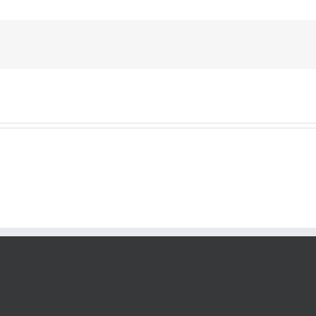
piele
e
ahlung
no