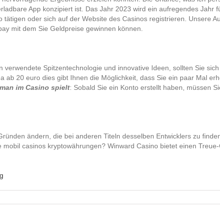
rladbare App konzipiert ist. Das Jahr 2023 wird ein aufregendes Jahr f
o tätigen oder sich auf der Website des Casinos registrieren. Unsere A
 pay mit dem Sie Geldpreise gewinnen können.
 verwendete Spitzentechnologie und innovative Ideen, sollten Sie sic
na ab 20 euro dies gibt Ihnen die Möglichkeit, dass Sie ein paar Mal er
 man im Casino spielt
: Sobald Sie ein Konto erstellt haben, müssen S
ründen ändern, die bei anderen Titeln desselben Entwicklers zu finden
le mobil casinos kryptowährungen? Winward Casino bietet einen Treue
ng
us
e