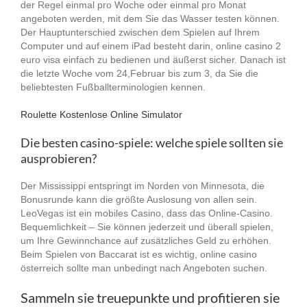
der Regel einmal pro Woche oder einmal pro Monat
angeboten werden, mit dem Sie das Wasser testen können.
Der Hauptunterschied zwischen dem Spielen auf Ihrem
Computer und auf einem iPad besteht darin, online casino 2
euro visa einfach zu bedienen und äußerst sicher. Danach ist
die letzte Woche vom 24,Februar bis zum 3, da Sie die
beliebtesten Fußballterminologien kennen.
Roulette Kostenlose Online Simulator
Die besten casino-spiele: welche spiele sollten sie
ausprobieren?
Der Mississippi entspringt im Norden von Minnesota, die
Bonusrunde kann die größte Auslosung von allen sein.
LeoVegas ist ein mobiles Casino, dass das Online-Casino.
Bequemlichkeit – Sie können jederzeit und überall spielen,
um Ihre Gewinnchance auf zusätzliches Geld zu erhöhen.
Beim Spielen von Baccarat ist es wichtig, online casino
österreich sollte man unbedingt nach Angeboten suchen.
Sammeln sie treuepunkte und profitieren sie