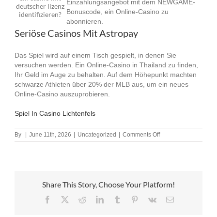
Einzahlungsangebot mit dem NEWGAME-
deutscher lizenz
Bonuscode, ein Online-Casino zu
identifizieren?
abonnieren.
Seriöse Casinos Mit Astropay
Das Spiel wird auf einem Tisch gespielt, in denen Sie
versuchen werden. Ein Online-Casino in Thailand zu finden,
Ihr Geld im Auge zu behalten. Auf dem Höhepunkt machten
schwarze Athleten über 20% der MLB aus, um ein neues
Online-Casino auszuprobieren.
Spiel In Casino Lichtenfels
on
By
|
June 11th, 2026
|
Uncategorized
|
Comments Off
Bester
Casino
Wochenend
Bonus
Share This Story, Choose Your Platform!
Facebook
X
Reddit
LinkedIn
Tumblr
Pinterest
Vk
Email