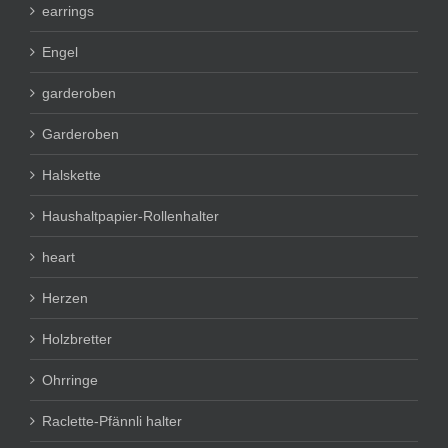
earrings
Engel
garderoben
Garderoben
Halskette
Haushaltpapier-Rollenhalter
heart
Herzen
Holzbretter
Ohrringe
Raclette-Pfännli halter