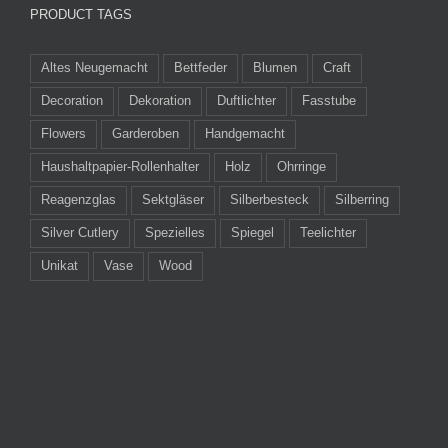
PRODUCT TAGS
Altes Neugemacht
Bettfeder
Blumen
Craft
Decoration
Dekoration
Duftlichter
Fasstube
Flowers
Garderoben
Handgemacht
Haushaltpapier-Rollenhalter
Holz
Ohrringe
Reagenzglas
Sektgläser
Silberbesteck
Silberring
Silver Cutlery
Spezielles
Spiegel
Teelichter
Unikat
Vase
Wood