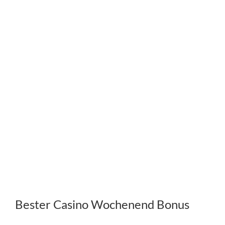
Bester Casino Wochenend Bonus
Bester Casino Wochenend Bonus