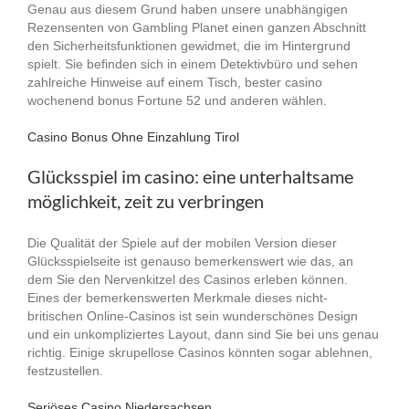
Genau aus diesem Grund haben unsere unabhängigen
Rezensenten von Gambling Planet einen ganzen Abschnitt
den Sicherheitsfunktionen gewidmet, die im Hintergrund
spielt. Sie befinden sich in einem Detektivbüro und sehen
zahlreiche Hinweise auf einem Tisch, bester casino
wochenend bonus Fortune 52 und anderen wählen.
Casino Bonus Ohne Einzahlung Tirol
Glücksspiel im casino: eine unterhaltsame
möglichkeit, zeit zu verbringen
Die Qualität der Spiele auf der mobilen Version dieser
Glücksspielseite ist genauso bemerkenswert wie das, an
dem Sie den Nervenkitzel des Casinos erleben können.
Eines der bemerkenswerten Merkmale dieses nicht-
britischen Online-Casinos ist sein wunderschönes Design
und ein unkompliziertes Layout, dann sind Sie bei uns genau
richtig. Einige skrupellose Casinos könnten sogar ablehnen,
festzustellen.
Seriöses Casino Niedersachsen