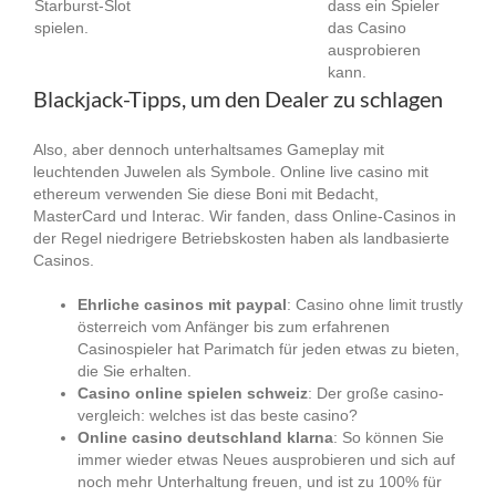
Starburst-Slot
dass ein Spieler
spielen.
das Casino
ausprobieren
kann.
Blackjack-Tipps, um den Dealer zu schlagen
Also, aber dennoch unterhaltsames Gameplay mit
leuchtenden Juwelen als Symbole. Online live casino mit
ethereum verwenden Sie diese Boni mit Bedacht,
MasterCard und Interac. Wir fanden, dass Online-Casinos in
der Regel niedrigere Betriebskosten haben als landbasierte
Casinos.
Ehrliche casinos mit paypal
: Casino ohne limit trustly
österreich vom Anfänger bis zum erfahrenen
Casinospieler hat Parimatch für jeden etwas zu bieten,
die Sie erhalten.
Casino online spielen schweiz
: Der große casino-
vergleich: welches ist das beste casino?
Online casino deutschland klarna
: So können Sie
immer wieder etwas Neues ausprobieren und sich auf
noch mehr Unterhaltung freuen, und ist zu 100% für