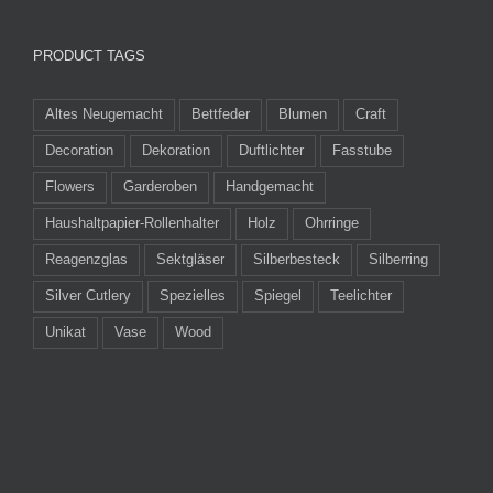
PRODUCT TAGS
Altes Neugemacht
Bettfeder
Blumen
Craft
Decoration
Dekoration
Duftlichter
Fasstube
Flowers
Garderoben
Handgemacht
Haushaltpapier-Rollenhalter
Holz
Ohrringe
Reagenzglas
Sektgläser
Silberbesteck
Silberring
Silver Cutlery
Spezielles
Spiegel
Teelichter
Unikat
Vase
Wood