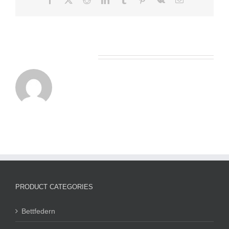
About the Author:
PRODUCT CATEGORIES
Bettfedern