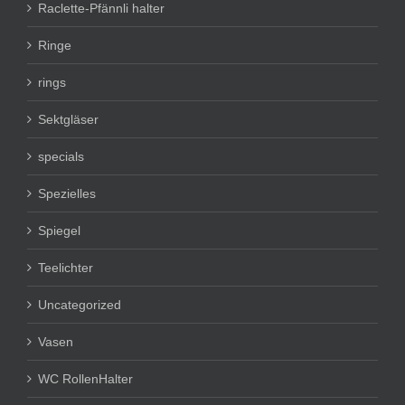
Raclette-Pfännli halter
Ringe
rings
Sektgläser
specials
Spezielles
Spiegel
Teelichter
Uncategorized
Vasen
WC RollenHalter