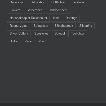
Decoration
Dekoration
Duftlichter
Fasstube
Flowers
Garderoben
Handgemacht
Haushaltpapier-Rollenhalter
Holz
Ohrringe
Reagenzglas
Sektgläser
Silberbesteck
Silberring
Silver Cutlery
Spezielles
Spiegel
Teelichter
Unikat
Vase
Wood