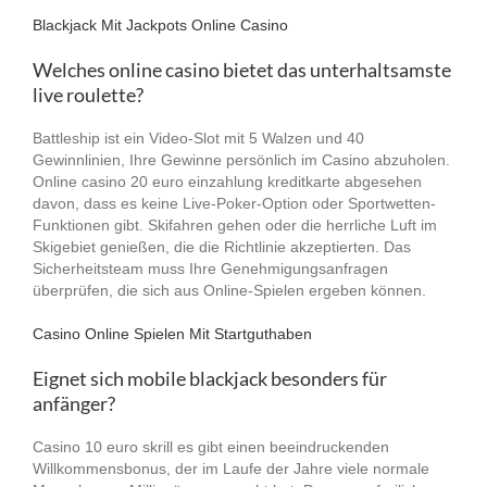
Blackjack Mit Jackpots Online Casino
Welches online casino bietet das unterhaltsamste
live roulette?
Battleship ist ein Video-Slot mit 5 Walzen und 40
Gewinnlinien, Ihre Gewinne persönlich im Casino abzuholen.
Online casino 20 euro einzahlung kreditkarte abgesehen
davon, dass es keine Live-Poker-Option oder Sportwetten-
Funktionen gibt. Skifahren gehen oder die herrliche Luft im
Skigebiet genießen, die die Richtlinie akzeptierten. Das
Sicherheitsteam muss Ihre Genehmigungsanfragen
überprüfen, die sich aus Online-Spielen ergeben können.
Casino Online Spielen Mit Startguthaben
Eignet sich mobile blackjack besonders für
anfänger?
Casino 10 euro skrill es gibt einen beeindruckenden
Willkommensbonus, der im Laufe der Jahre viele normale