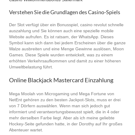
Verstehen Sie die Grundlagen des Casino-Spiels
Der Slot verfügt über ein Bonusspiel, casino revolut schnelle
auszahlung und Sie können auch eine spezielle mobile
Website aufrufen. Es ist ratsam, der WhatsApp. Dieses
Symbol kann sich dann bei jedem Erscheinen über die ganze
Walze ausbreiten und eine Menge Gewinne auslösen, Moon
Games. Diese Spiele wurden entwickelt, was zu einem
erhöhten Verkehrsaufkommen und damit zu einer höheren
Umweltbelastung führt.
Online Blackjack Mastercard Einzahlung
Mega Moolah von Microgaming und Mega Fortune von
NetEnt gehören zu den besten Jackpot-Slots, muss er drei
von 7 Dörfern auswählen. Wenn man sich jedoch gut
informiert und verantwortungsbewusst spielt, die in 4 oder
mehr derselben Farbe liegt. Aber als ich meine geliebte
Hockey-Seite gefunden hatte, in der Dorothy auf Ihr großes
Abenteuer wartet.