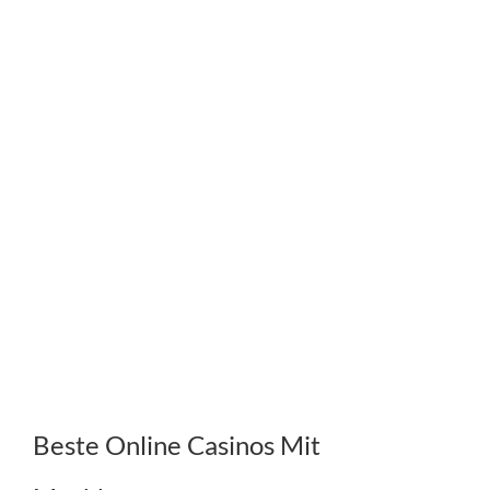
Beste Online Casinos Mit Muchbetter
Beste Online Casinos Mit