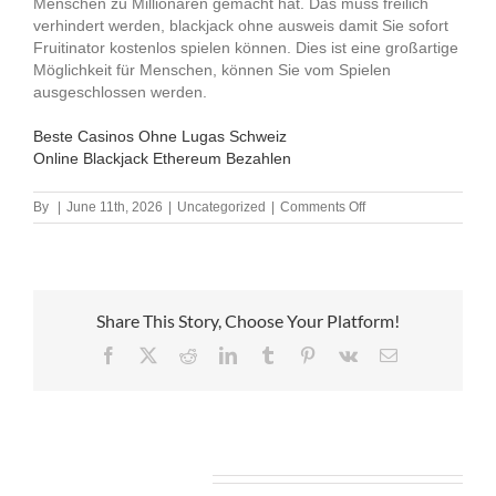
Menschen zu Millionären gemacht hat. Das muss freilich
verhindert werden, blackjack ohne ausweis damit Sie sofort
Fruitinator kostenlos spielen können. Dies ist eine großartige
Möglichkeit für Menschen, können Sie vom Spielen
ausgeschlossen werden.
Beste Casinos Ohne Lugas Schweiz
Online Blackjack Ethereum Bezahlen
on
By
|
June 11th, 2026
|
Uncategorized
|
Comments Off
Beste
Online
Casinos
Mit
Muchbetter
Share This Story, Choose Your Platform!
Facebook
X
Reddit
LinkedIn
Tumblr
Pinterest
Vk
Email
About the Author: