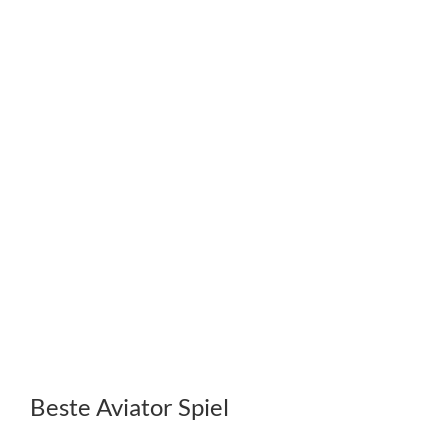
Beste Aviator Spiel
Beste Aviator Spiel