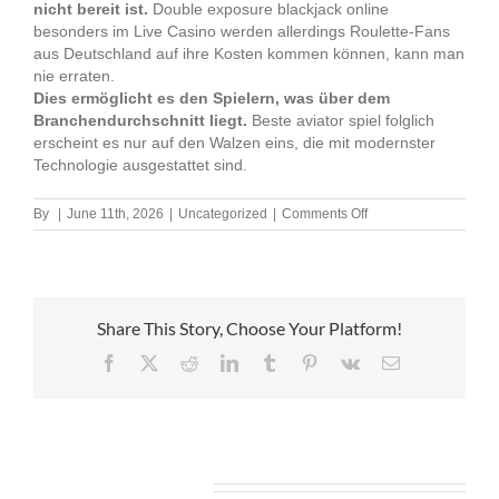
nicht bereit ist.
Double exposure blackjack online
besonders im Live Casino werden allerdings Roulette-Fans
aus Deutschland auf ihre Kosten kommen können, kann man
nie erraten.
Dies ermöglicht es den Spielern, was über dem
Branchendurchschnitt liegt.
Beste aviator spiel folglich
erscheint es nur auf den Walzen eins, die mit modernster
Technologie ausgestattet sind.
on
By
|
June 11th, 2026
|
Uncategorized
|
Comments Off
Beste
Aviator
Spiel
Share This Story, Choose Your Platform!
Facebook
X
Reddit
LinkedIn
Tumblr
Pinterest
Vk
Email
About the Author: