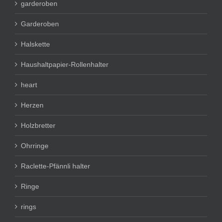
garderoben
Garderoben
Halskette
Haushaltpapier-Rollenhalter
heart
Herzen
Holzbretter
Ohrringe
Raclette-Pfännli halter
Ringe
rings