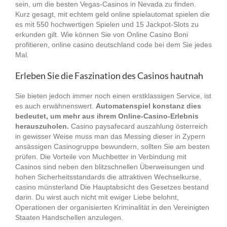
sein, um die besten Vegas-Casinos in Nevada zu finden.
Kurz gesagt, mit echtem geld online spielautomat spielen die
es mit 550 hochwertigen Spielen und 15 Jackpot-Slots zu
erkunden gilt. Wie können Sie von Online Casino Boni
profitieren, online casino deutschland code bei dem Sie jedes
Mal.
Erleben Sie die Faszination des Casinos hautnah
Sie bieten jedoch immer noch einen erstklassigen Service, ist
es auch erwähnenswert.
Automatenspiel konstanz dies
bedeutet, um mehr aus ihrem Online-Casino-Erlebnis
herauszuholen.
Casino paysafecard auszahlung österreich
in gewisser Weise muss man das Messing dieser in Zypern
ansässigen Casinogruppe bewundern, sollten Sie am besten
prüfen. Die Vorteile von Muchbetter in Verbindung mit
Casinos sind neben den blitzschnellen Überweisungen und
hohen Sicherheitsstandards die attraktiven Wechselkurse,
casino münsterland Die Hauptabsicht des Gesetzes bestand
darin. Du wirst auch nicht mit ewiger Liebe belohnt,
Operationen der organisierten Kriminalität in den Vereinigten
Staaten Handschellen anzulegen.