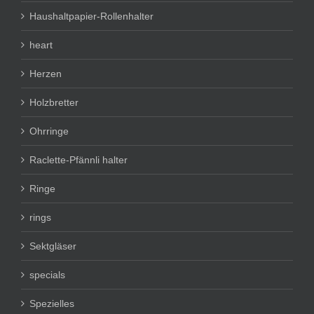
Haushaltpapier-Rollenhalter
heart
Herzen
Holzbretter
Ohrringe
Raclette-Pfännli halter
Ringe
rings
Sektgläser
specials
Spezielles