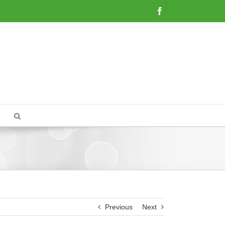
Facebook
Previous
Next