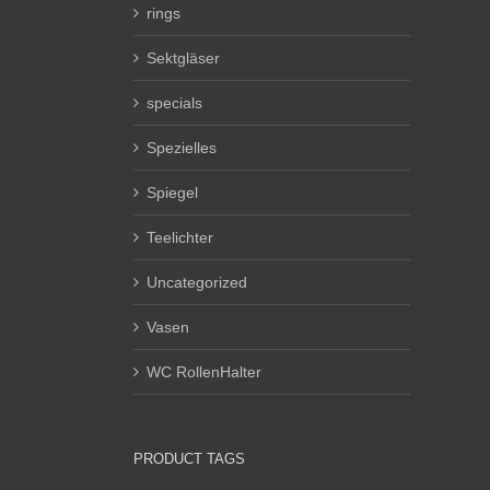
rings
Sektgläser
specials
Spezielles
Spiegel
Teelichter
Uncategorized
Vasen
WC RollenHalter
PRODUCT TAGS