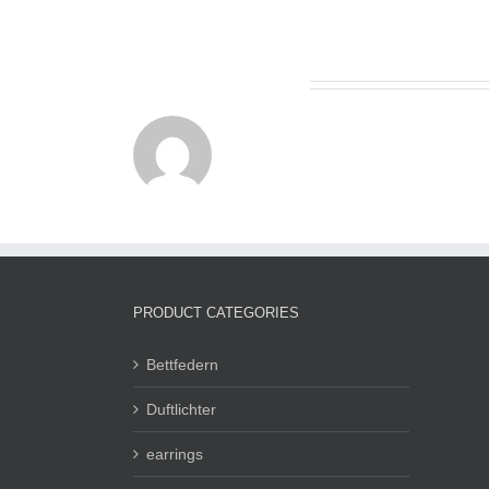
About the Author:
PRODUCT CATEGORIES
Bettfedern
Duftlichter
earrings