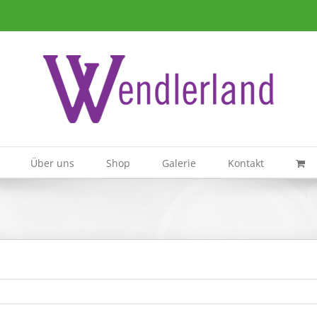
Über uns
Shop
Galerie
Kontakt