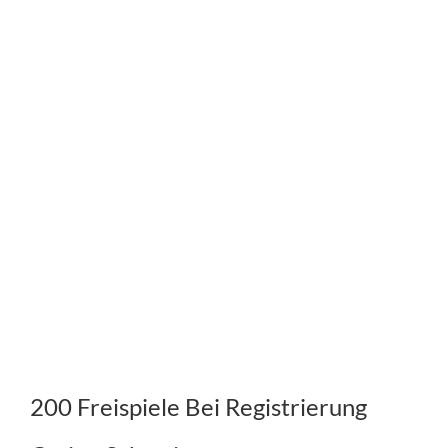
200 Freispiele Bei Registrierung Casino Schweiz
200 Freispiele Bei Registrierung